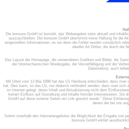
Haf
Die bonsure GmbH ist bemüht, das Webangebot stets aktuell und inhaltlich 
auszuschließen. Die bonsure GmbH übernimmt keine Haftung für die Aktual
eingestellten Informationen, es sei denn die Fehler wurden vorsätzlich od
ideeller Art Dritter, die durch d
Das Layout der Homepage, die verwendeten Grafiken und Bilder, die Samml
der fotomechanischen Wiedergabe, der Vervielfältigung und der Verbre
Datennetze), auch teilw
Externe
Mit Urteil vom 12.Mai 1998 hat das LG Hamburg entschieden, dass man dur
hat. Dies kann, so das LG, nur dadurch verhindert werden, dass man sich a
im Internet gelegt, deren Inhalt und Aktualisierung nicht dem Einflussbe
keinen Einfluss auf Gestaltung und Inhalte fremder Internetseiten. Sie 
GmbH auf diese externe Seiten ein Link gesetzt wurde." Diese Erklärung g
denen die bei uns an
Sofern innerhalb des Internetangebotes die Möglichkeit der Eingabe von per
bonsure GmbH erklärt ausdrücklich,
Re