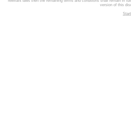
relevant laws then the remaining terms and conditions shall remain in full
version of this dis
Start